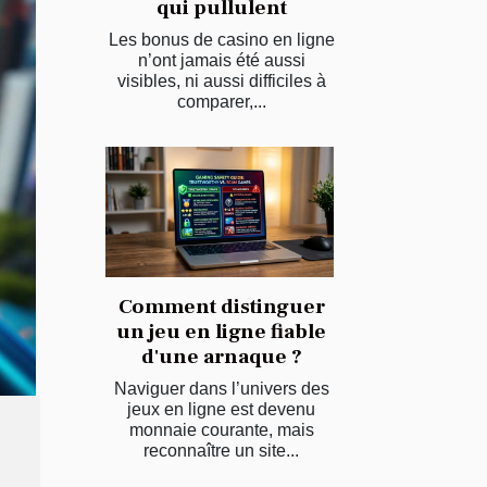
qui pullulent
Les bonus de casino en ligne
n’ont jamais été aussi
visibles, ni aussi difficiles à
comparer,...
Comment distinguer
un jeu en ligne fiable
d'une arnaque ?
Naviguer dans l’univers des
jeux en ligne est devenu
monnaie courante, mais
reconnaître un site...