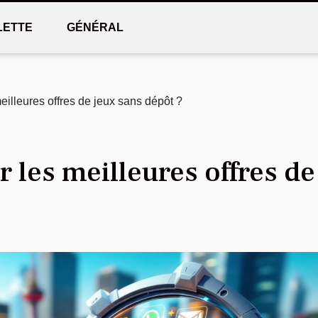
LETTE
GÉNÉRAL
eilleures offres de jeux sans dépôt ?
 les meilleures offres de