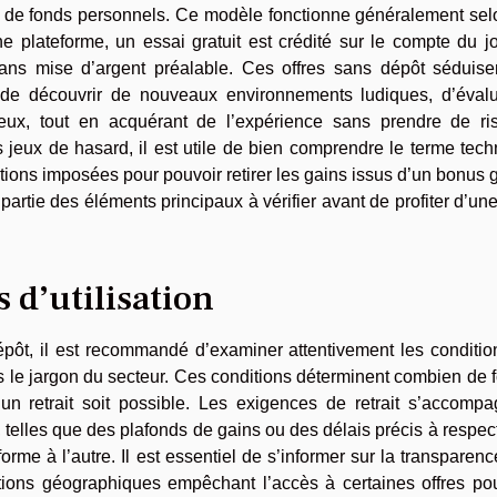
ger de fonds personnels. Ce modèle fonctionne généralement se
e plateforme, un essai gratuit est crédité sur le compte du j
sans mise d’argent préalable. Ces offres sans dépôt séduise
t de découvrir de nouveaux environnements ludiques, d’évalu
 jeux, tout en acquérant de l’expérience sans prendre de ri
s jeux de hasard, il est utile de bien comprendre le terme tec
ions imposées pour pouvoir retirer les gains issus d’un bonus g
 partie des éléments principaux à vérifier avant de profiter d’une
 d’utilisation
dépôt, il est recommandé d’examiner attentivement les conditi
 le jargon du secteur. Ces conditions déterminent combien de f
n retrait soit possible. Les exigences de retrait s’accompa
telles que des plafonds de gains ou des délais précis à respect
rme à l’autre. Il est essentiel de s’informer sur la transparen
ations géographiques empêchant l’accès à certaines offres pou