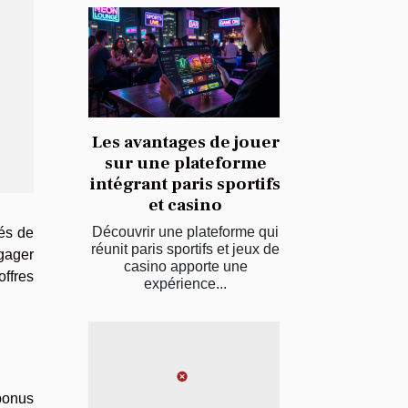
Les avantages de jouer
sur une plateforme
intégrant paris sportifs
et casino
Découvrir une plateforme qui
és de
réunit paris sportifs et jeux de
ngager
casino apporte une
ffres
expérience...
bonus