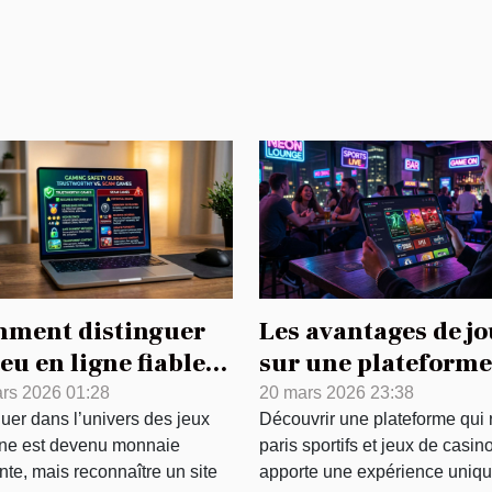
ment distinguer
Les avantages de j
jeu en ligne fiable
sur une plateforme
ne arnaque ?
intégrant paris
rs 2026 01:28
20 mars 2026 23:38
uer dans l’univers des jeux
Découvrir une plateforme qui 
sportifs et casino
gne est devenu monnaie
paris sportifs et jeux de casin
nte, mais reconnaître un site
apporte une expérience unique