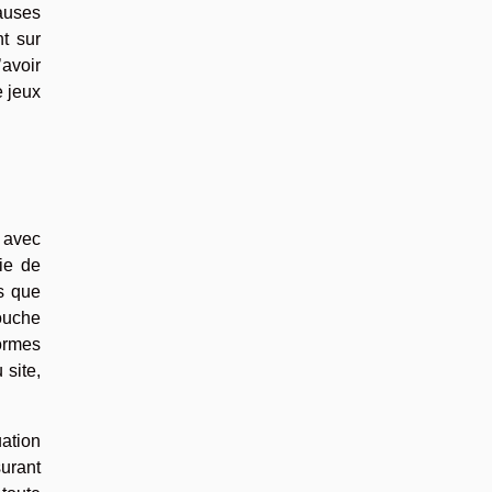
auses
t sur
’avoir
e jeux
 avec
ie de
es que
ouche
ormes
 site,
ation
surant