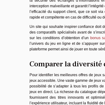
la sécurité des échanges d’informations en
interception malveillante et garantit l’intég
l’efficacité du support client, que ce soit v
rapide et compétente en cas de difficulté ou d
Un site qui souhaite inspirer confiance doit d
des comparatifs spécialisés avant de s’inscri
sur les conditions d’obtention d’un
bonus s
l’univers du jeu en ligne et de s’appuyer 
plateforme permet ainsi de jouer en toute séré
Comparer la diversité 
Pour identifier les meilleures offres de jeux s
jeux accessible. Une vaste gamme de jeux var
possibilité de s’adapter à tous les profils d
jeux en direct. La richesse du catalogue dé
fournissent des titres innovants et optimi
l’expérience utilisateur, incluant la fluidité de