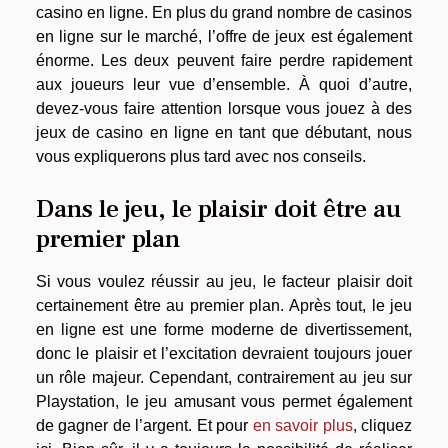
casino en ligne. En plus du grand nombre de casinos
en ligne sur le marché, l’offre de jeux est également
énorme. Les deux peuvent faire perdre rapidement
aux joueurs leur vue d’ensemble. À quoi d’autre,
devez-vous faire attention lorsque vous jouez à des
jeux de casino en ligne en tant que débutant, nous
vous expliquerons plus tard avec nos conseils.
Dans le jeu, le plaisir doit être au
premier plan
Si vous voulez réussir au jeu, le facteur plaisir doit
certainement être au premier plan. Après tout, le jeu
en ligne est une forme moderne de divertissement,
donc le plaisir et l’excitation devraient toujours jouer
un rôle majeur. Cependant, contrairement au jeu sur
Playstation, le jeu amusant vous permet également
de gagner de l’argent. Et pour
en savoir plus
, cliquez