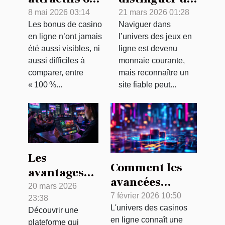
pièges à
jeu en ligne
8 mai 2026 03:14
21 mars 2026 01:28
Les bonus de casino
Naviguer dans
novices :
fiable d'une
en ligne n’ont jamais
l’univers des jeux en
décryptage
arnaque ?
été aussi visibles, ni
ligne est devenu
des offres qui
aussi difficiles à
monnaie courante,
pullulent
comparer, entre
mais reconnaître un
« 100 %...
site fiable peut...
Les
Comment les
avantages
avancées
de jouer sur
20 mars 2026
technologiques
7 février 2026 10:50
23:38
une
L'univers des casinos
transforment-
Découvrir une
plateforme
en ligne connaît une
plateforme qui