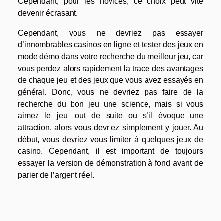
Cependant, pour les novices, ce choix peut vite
devenir écrasant.
Cependant, vous ne devriez pas essayer
d’innombrables casinos en ligne et tester des jeux en
mode démo dans votre recherche du meilleur jeu, car
vous perdez alors rapidement la trace des avantages
de chaque jeu et des jeux que vous avez essayés en
général. Donc, vous ne devriez pas faire de la
recherche du bon jeu une science, mais si vous
aimez le jeu tout de suite ou s’il évoque une
attraction, alors vous devriez simplement y jouer. Au
début, vous devriez vous limiter à quelques jeux de
casino. Cependant, il est important de toujours
essayer la version de démonstration à fond avant de
parier de l’argent réel.