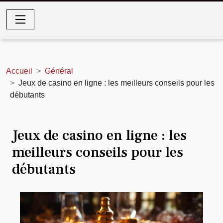
Accueil
Général
Jeux de casino en ligne : les meilleurs conseils pour les
débutants
Jeux de casino en ligne : les
meilleurs conseils pour les
débutants