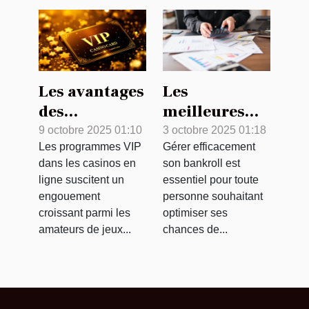
Les avantages
Les
des
meilleures
programmes
pratiques
9 octobre 2025 01:10
3 octobre 2025 01:18
Les programmes VIP
Gérer efficacement
VIP dans les
pour une
dans les casinos en
son bankroll est
casinos en
gestion
ligne suscitent un
essentiel pour toute
ligne
efficace du
engouement
personne souhaitant
bankroll
croissant parmi les
optimiser ses
amateurs de jeux...
chances de...