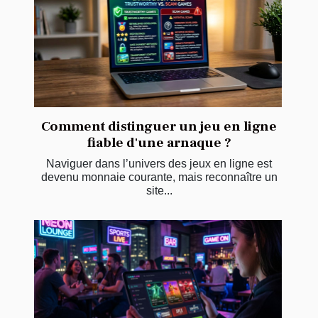
Comment distinguer un jeu en ligne
fiable d'une arnaque ?
Naviguer dans l’univers des jeux en ligne est
devenu monnaie courante, mais reconnaître un
site...