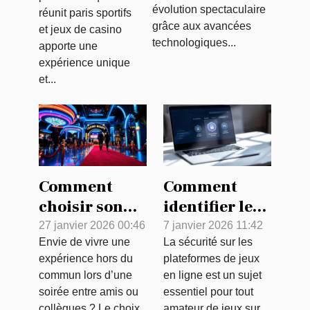
elles les
intégrant
évolution spectaculaire
réunit paris sportifs
casinos en
paris
grâce aux avancées
et jeux de casino
ligne ?
technologiques...
sportifs et
apporte une
expérience unique
casino
et...
Comment
Comment
choisir son
identifier les
casino pour
plateformes
27 janvier 2026 00:46
7 janvier 2026 11:42
Envie de vivre une
La sécurité sur les
une soirée
de jeux en
expérience hors du
plateformes de jeux
inoubliable ?
ligne
commun lors d’une
en ligne est un sujet
sécurisées et
soirée entre amis ou
essentiel pour tout
régulées
collègues ? Le choix
amateur de jeux sur...