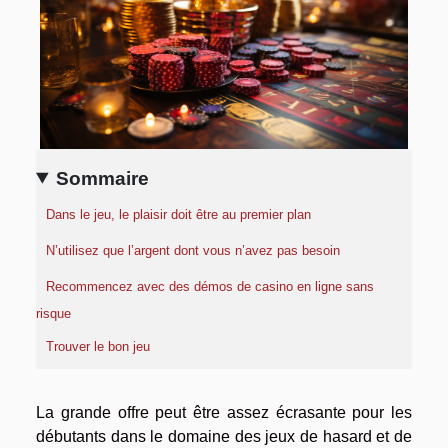
Sommaire
Dans le jeu, le plaisir doit être au premier plan
N’utilisez que l’argent dont vous n’avez pas besoin
Recommencez avec des démos de casino en ligne sans
risque
Trouver le bon jeu
La grande offre peut être assez écrasante pour les
débutants dans le domaine des jeux de hasard et de