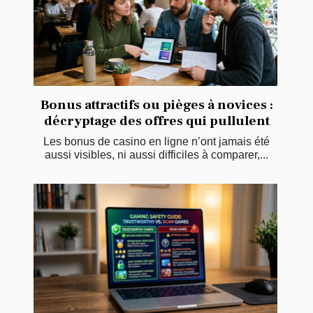
Bonus attractifs ou pièges à novices :
décryptage des offres qui pullulent
Les bonus de casino en ligne n’ont jamais été
aussi visibles, ni aussi difficiles à comparer,...