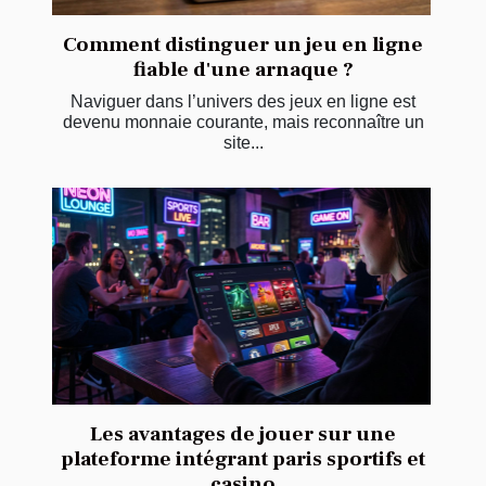
Comment distinguer un jeu en ligne
fiable d'une arnaque ?
Naviguer dans l’univers des jeux en ligne est
devenu monnaie courante, mais reconnaître un
site...
Les avantages de jouer sur une
plateforme intégrant paris sportifs et
casino