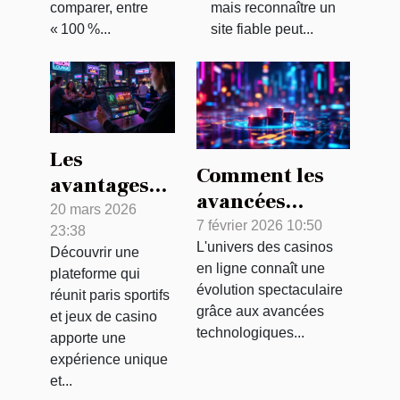
pullulent
comparer, entre
mais reconnaître un
« 100 %...
site fiable peut...
Les
Comment les
avantages
avancées
de jouer sur
20 mars 2026
technologiques
7 février 2026 10:50
23:38
une
L'univers des casinos
transforment-
Découvrir une
plateforme
en ligne connaît une
plateforme qui
elles les
intégrant
évolution spectaculaire
réunit paris sportifs
casinos en
paris
grâce aux avancées
et jeux de casino
ligne ?
technologiques...
sportifs et
apporte une
expérience unique
casino
et...