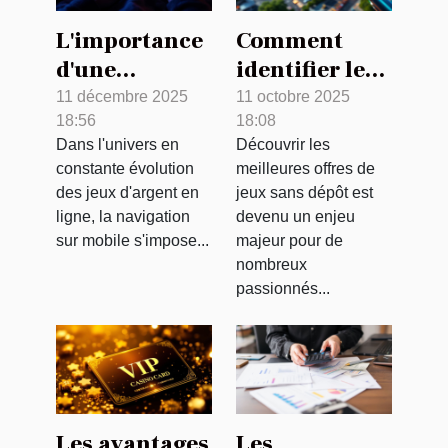
L'importance
Comment
d'une
identifier les
expérience
meilleures
11 décembre 2025
11 octobre 2025
18:56
18:08
mobile
offres de jeux
Dans l'univers en
Découvrir les
optimisée
sans dépôt ?
constante évolution
meilleures offres de
dans les jeux
des jeux d'argent en
jeux sans dépôt est
d'argent en
ligne, la navigation
devenu un enjeu
ligne
sur mobile s'impose...
majeur pour de
nombreux
passionnés...
Les avantages
Les