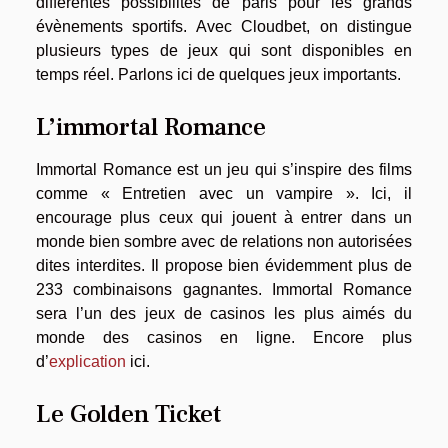
différentes possibilités de paris pour les grands
évènements sportifs. Avec Cloudbet, on distingue
plusieurs types de jeux qui sont disponibles en
temps réel. Parlons ici de quelques jeux importants.
L’immortal Romance
Immortal Romance est un jeu qui s’inspire des films
comme « Entretien avec un vampire ». Ici, il
encourage plus ceux qui jouent à entrer dans un
monde bien sombre avec de relations non autorisées
dites interdites. Il propose bien évidemment plus de
233 combinaisons gagnantes. Immortal Romance
sera l’un des jeux de casinos les plus aimés du
monde des casinos en ligne. Encore plus
d’
explication
ici.
Le Golden Ticket