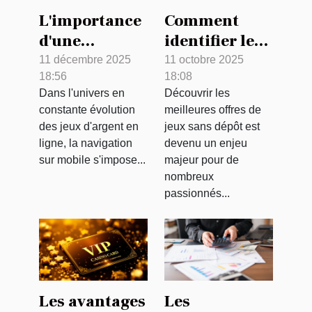
L'importance
Comment
d'une
identifier les
expérience
meilleures
11 décembre 2025
11 octobre 2025
18:56
18:08
mobile
offres de jeux
Dans l'univers en
Découvrir les
optimisée
sans dépôt ?
constante évolution
meilleures offres de
dans les jeux
des jeux d'argent en
jeux sans dépôt est
d'argent en
ligne, la navigation
devenu un enjeu
ligne
sur mobile s'impose...
majeur pour de
nombreux
passionnés...
Les avantages
Les