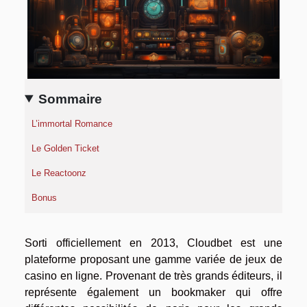
Sommaire
L’immortal Romance
Le Golden Ticket
Le Reactoonz
Bonus
Sorti officiellement en 2013, Cloudbet est une
plateforme proposant une gamme variée de jeux de
casino en ligne. Provenant de très grands éditeurs, il
représente également un bookmaker qui offre