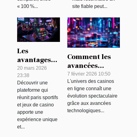
« 100 %...
site fiable peut...
Les
Comment les
avantages
avancées
de jouer sur
20 mars 2026
technologiques
7 février 2026 10:50
23:38
une
L'univers des casinos
transforment-
Découvrir une
plateforme
en ligne connaît une
plateforme qui
elles les
intégrant
évolution spectaculaire
réunit paris sportifs
casinos en
paris
grâce aux avancées
et jeux de casino
ligne ?
technologiques...
sportifs et
apporte une
expérience unique
casino
et...