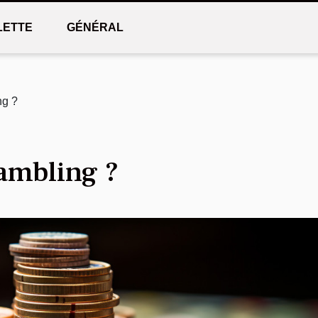
LETTE
GÉNÉRAL
ng ?
gambling ?