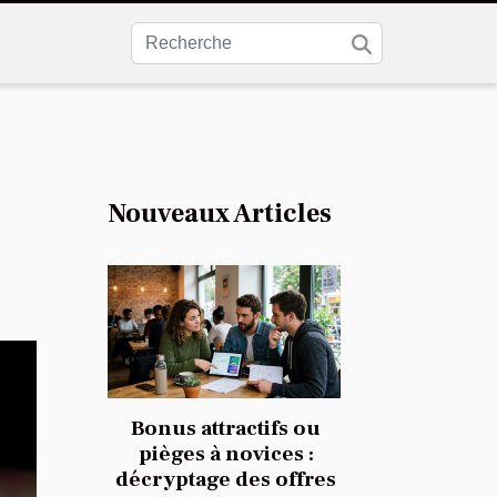
Nouveaux Articles
Bonus attractifs ou
pièges à novices :
décryptage des offres