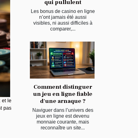
qui pullulent
Les bonus de casino en ligne
n’ont jamais été aussi
visibles, ni aussi difficiles à
comparer,...
Comment distinguer
un jeu en ligne fiable
d'une arnaque ?
 et le
st pas
Naviguer dans l’univers des
jeux en ligne est devenu
monnaie courante, mais
reconnaître un site...