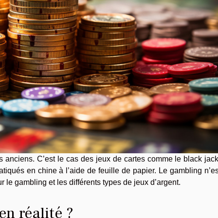
s anciens. C’est le cas des jeux de cartes comme le black jack
ratiqués en chine à l’aide de feuille de papier. Le gambling n’e
 le gambling et les différents types de jeux d’argent.
en réalité ?