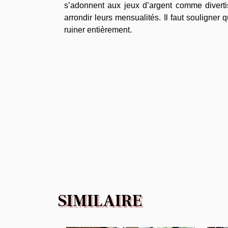
s’adonnent aux jeux d’argent comme divertis
arrondir leurs mensualités. Il faut soulign
ruiner entièrement.
SIMILAIRE