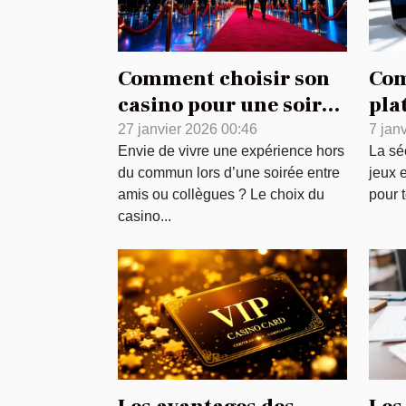
Comment choisir son
Com
casino pour une soirée
pla
inoubliable ?
lig
27 janvier 2026 00:46
7 jan
Envie de vivre une expérience hors
La sé
rég
du commun lors d’une soirée entre
jeux e
amis ou collègues ? Le choix du
pour t
casino...