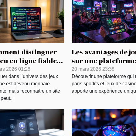
ment distinguer
Les avantages de j
jeu en ligne fiable
sur une plateforme
ne arnaque ?
intégrant paris
rs 2026 01:28
20 mars 2026 23:38
uer dans l’univers des jeux
Découvrir une plateforme qui 
sportifs et casino
gne est devenu monnaie
paris sportifs et jeux de casin
nte, mais reconnaître un site
apporte une expérience unique
 peut...