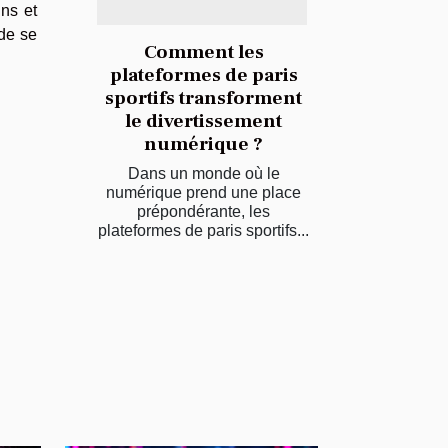
ns et
 de se
Comment les
plateformes de paris
sportifs transforment
le divertissement
numérique ?
Dans un monde où le
numérique prend une place
prépondérante, les
plateformes de paris sportifs...