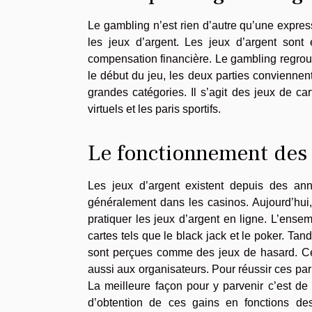
Le gambling n’est rien d’autre qu’une express
les jeux d’argent. Les jeux d’argent sont
compensation financière. Le gambling regrou
le début du jeu, les deux parties conviennen
grandes catégories. Il s’agit des jeux de c
virtuels et les paris sportifs.
Le fonctionnement des 
Les jeux d’argent existent depuis des an
généralement dans les casinos. Aujourd’hui,
pratiquer les jeux d’argent en ligne. L’ens
cartes tels que le black jack et le poker. Tand
sont perçues comme des jeux de hasard. Ce 
aussi aux organisateurs. Pour réussir ces paris
La meilleure façon pour y parvenir c’est de
d’obtention de ces gains en fonctions d