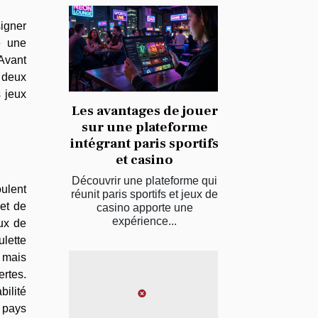
signer
e une
 Avant
n deux
s jeux
Les avantages de jouer
sur une plateforme
intégrant paris sportifs
et casino
Découvrir une plateforme qui
ulent
réunit paris sportifs et jeux de
met de
casino apporte une
expérience...
ux de
ulette
 mais
ertes.
ilité
 pays