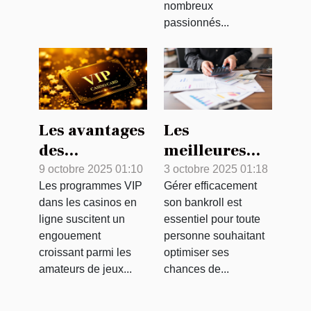
nombreux
passionnés...
Les avantages
Les
des
meilleures
programmes
pratiques
9 octobre 2025 01:10
3 octobre 2025 01:18
Les programmes VIP
Gérer efficacement
VIP dans les
pour une
dans les casinos en
son bankroll est
casinos en
gestion
ligne suscitent un
essentiel pour toute
ligne
efficace du
engouement
personne souhaitant
bankroll
croissant parmi les
optimiser ses
amateurs de jeux...
chances de...