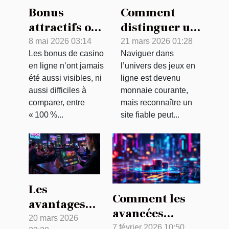
Bonus
Comment
attractifs ou
distinguer un
pièges à
jeu en ligne
8 mai 2026 03:14
21 mars 2026 01:28
Les bonus de casino
Naviguer dans
novices :
fiable d'une
en ligne n’ont jamais
l’univers des jeux en
décryptage
arnaque ?
été aussi visibles, ni
ligne est devenu
des offres qui
aussi difficiles à
monnaie courante,
pullulent
comparer, entre
mais reconnaître un
« 100 %...
site fiable peut...
Les
Comment les
avantages
avancées
de jouer sur
20 mars 2026
technologiques
7 février 2026 10:50