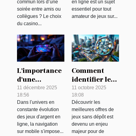
commun lors d’une
en ligne est un sujet
sécurisées et
soirée entre amis ou
essentiel pour tout
régulées
collègues ? Le choix
amateur de jeux sur...
du casino...
L'importance
Comment
d'une
identifier les
expérience
meilleures
11 décembre 2025
11 octobre 2025
18:56
18:08
mobile
offres de jeux
Dans l'univers en
Découvrir les
optimisée
sans dépôt ?
constante évolution
meilleures offres de
dans les jeux
des jeux d'argent en
jeux sans dépôt est
d'argent en
ligne, la navigation
devenu un enjeu
ligne
sur mobile s'impose...
majeur pour de