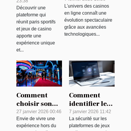
23:38
une
L'univers des casinos
transforment-
Découvrir une
plateforme
en ligne connaît une
plateforme qui
elles les
intégrant
évolution spectaculaire
réunit paris sportifs
casinos en
paris
grâce aux avancées
et jeux de casino
ligne ?
technologiques...
sportifs et
apporte une
expérience unique
casino
et...
Comment
Comment
choisir son
identifier les
casino pour
plateformes
27 janvier 2026 00:46
7 janvier 2026 11:42
Envie de vivre une
La sécurité sur les
une soirée
de jeux en
expérience hors du
plateformes de jeux
inoubliable ?
ligne